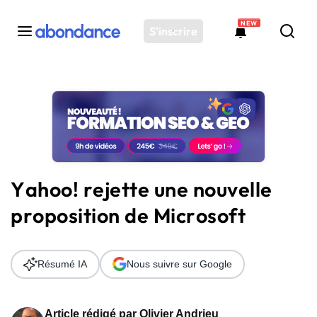
NEW
S'inscrire
Toutes les actus
Actus SEO
Plateforme
Outils
Solutions
Yahoo! rejette une nouvelle
Ressources
proposition de Microsoft
Audit SEO
Résumé IA
Nous suivre sur Google
Article rédigé par
Olivier Andrieu