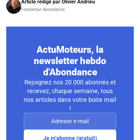
Article rédigé par
Olivier Andrieu
Fondateur Abondance
ActuMoteurs, la
newsletter hebdo
d'Abondance
Rejoignez nos 20 000 abonnés et
recevez, chaque semaine, tous
nos articles dans votre boite mail
!
Je m'abonne (gratuit)