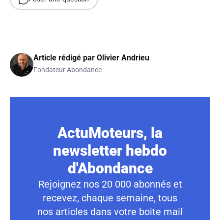
Article rédigé par
Olivier Andrieu
Fondateur Abondance
ActuMoteurs, la
newsletter hebdo
d'Abondance
Rejoignez nos 20 000 abonnés et
recevez, chaque semaine, tous
nos articles dans votre boite mail