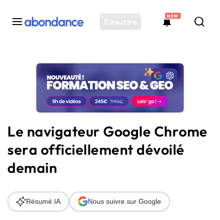
NEW
S'inscrire
Toutes les actus
Actus SEO
Plateforme
Outils
Solutions
Le navigateur Google Chrome
Ressources
sera officiellement dévoilé
Audit SEO
demain
Résumé IA
Nous suivre sur Google