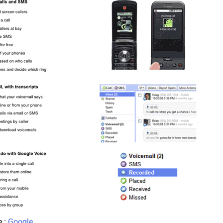
e :
Google