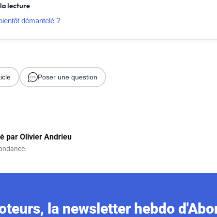
la lecture
 bientôt démantelé ?
icle
Poser une question
gé par
Olivier Andrieu
ondance
teurs, la newsletter hebdo d'Ab