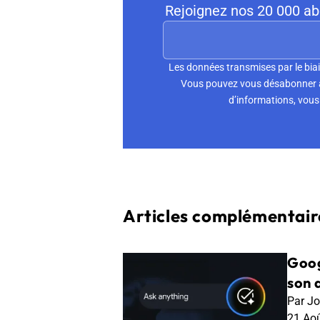
Rejoignez nos 20 000 abo
Les données transmises par le biai
Vous pouvez vous désabonner à 
d’informations, vous 
Articles complémentaire
Goog
son 
Par Jo
21 Ao