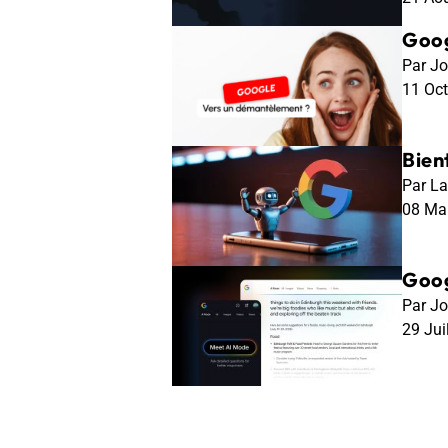
Goog
Par Jo
11 Oc
Bien
Par La
08 Ma
Goog
Par Jo
29 Jui