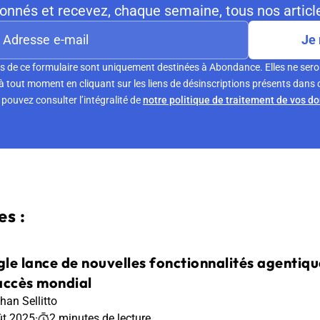
nnés et recevez, chaque semaine, tous nos article
Je 
s de ce formulaire sont uniquement destinées à Abondance. Elles ne sero
tout moment en cliquant sur les liens de désinscriptions présents dans 
pouvez consulter l’intégralité de
notre politique de traitement de vos d
s :
le lance de nouvelles fonctionnalités agentique
accès mondial
han Sellitto
ût 2025
·
2 minutes de lecture