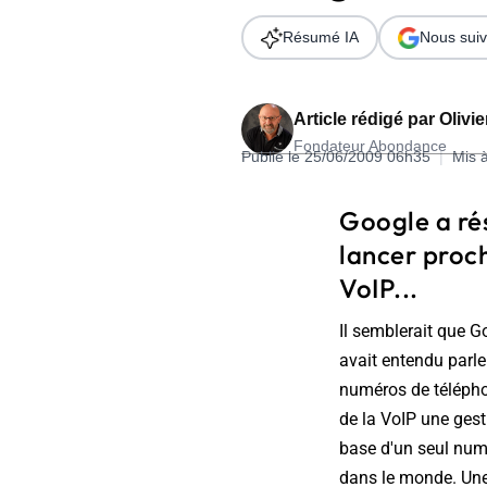
Wordpress
Télécharger l'Ebook
Résumé IA
Nous suiv
Shopify
PrestaShop
Article rédigé par
Olivi
Fondateur Abondance
Publié le 25/06/2009 06h35
|
Mis 
Google a ré
lancer proc
Formation SEO & GEO - Edition
VoIP...
244.30€ HT au lieu de 349€ pendant 1 mois !
Il semblerait que G
Je découvre !
avait entendu parle
numéros de télépho
de la VoIP une ges
base d'un seul numé
dans le monde. Une