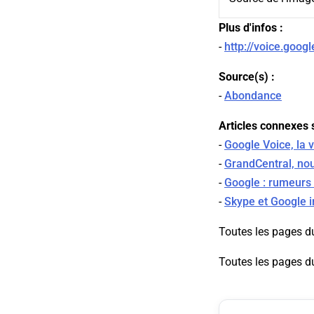
Plus d'infos :
-
http://voice.goog
Source(s) :
-
Abondance
Articles connexes s
-
Google Voice, la 
-
GrandCentral, nou
-
Google : rumeurs 
-
Skype et Google i
Toutes les pages d
Toutes les pages d