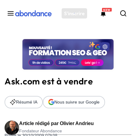
NEW
S'inscrire
Toutes les actus
Actus SEO
Plateforme
Outils
Solutions
Ask.com est à vendre
Ressources
Audit SEO
Résumé IA
Nous suivre sur Google
Article rédigé par
Olivier Andrieu
Fondateur Abondance
Publié le 30/10/2009 07h38