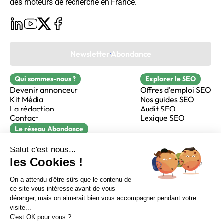
des moteurs de recherche en France.
Newsletter Abondance
Qui sommes-nous ?
Explorer le SEO
Devenir annonceur
Offres d'emploi SEO
Kit Média
Nos guides SEO
La rédaction
Audit SEO
Contact
Lexique SEO
Le réseau Abondance
FormaSEO
Réacteur
alfie formation
Sur LinkedIn
Sur Youtube
Sur X
Sur Facebook
Crédits