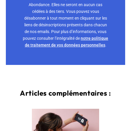
Abondance. Elles ne seront en aucun cas
cédées à des tiers. Vous pouvez vous
désabonner à tout moment en cliquant sur les
liens de désinscriptions présents dans chacun
de nos emails. Pour plus d’informations, vous
pouvez consulter l’intégralité de
notre politique
de traitement de vos données personnelles
.
Articles complémentaires :