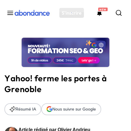
NEW
S'inscrire
Toutes les actus
Actus SEO
Plateforme
Outils
Solutions
Yahoo! ferme les portes à
Ressources
Grenoble
Audit SEO
Résumé IA
Nous suivre sur Google
Article rédigé par
Olivier Andrieu