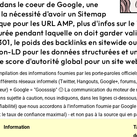
 dans le coeur de Google, une
 la nécessité d'avoir un Sitemap
ue pour les URL AMP, plus d'infos sur le 
rée pendant laquelle on doit garder val
301, le poids des backlinks en sitewide ou
on-LD pour les données structurées et u
 score d'autorité global pour un site web
mpilation des informations fournies par les porte-paroles officie
différents réseaux informels (Twitter, Hangouts, Google+, forums,
eur) + Google = "Goosssip" 🙂 La communication du moteur de 
ns sujette à caution, nous indiquons, dans les lignes ci-dessous,
fiabilité) que nous accordons à l'information fournie par Google (
t le taux de confiance maximal) - et non pas à la source qui en p
Information
T
d