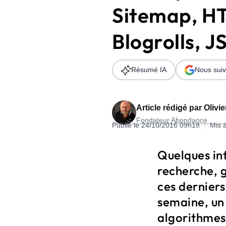
Sitemap, HT
Wordpress
Télécharger l'Ebook
Shopify
Blogrolls, 
PrestaShop
Résumé IA
Nous suiv
Article rédigé par
Olivi
Fondateur Abondance
Formation SEO & GEO - Edition
Publié le 24/10/2016 09h18
|
Mis 
244.30€ HT au lieu de 349€ pendant 1 mois !
Quelques in
Je découvre !
recherche, g
ces dernier
semaine, un 
algorithmes