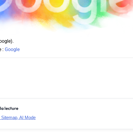
oogle).
e :
Google
la lecture
 Sitemap, AI Mode