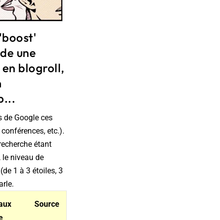
'boost'
ide une
 en blogroll,
n
...
ls de Google ces
 conférences, etc.).
recherche étant
 le niveau de
de 1 à 3 étoiles, 3
arle.
aux
Source
e