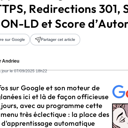
TPS, Redirections 301, S
JSON-LD et Score d’Autor
re sur Google
Partager cet article
er Andrieu
 2026
à jour le 07/09/2025 18h22
fos sur Google et son moteur de
lanées ici et là de façon officieuse
s jours, avec au programme cette
menu très éclectique : la place des
 d'apprentissage automatique