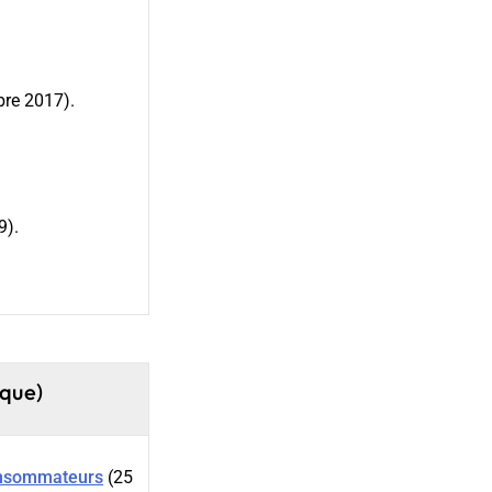
bre 2017).
9).
ique)
consommateurs
(25