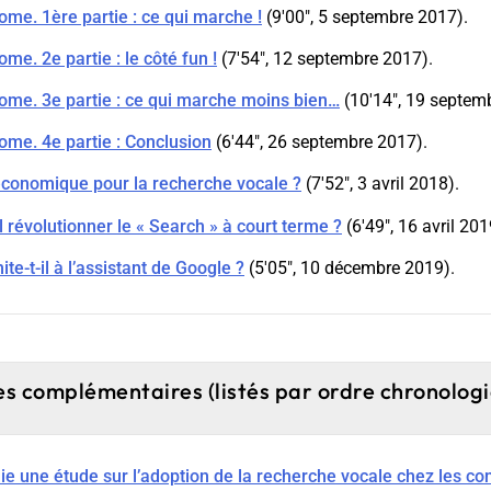
me. 1ère partie : ce qui marche !
(9'00", 5 septembre 2017).
me. 2e partie : le côté fun !
(7'54", 12 septembre 2017).
ome. 3e partie : ce qui marche moins bien…
(10'14", 19 septem
ome. 4e partie : Conclusion
(6'44", 26 septembre 2017).
conomique pour la recherche vocale ?
(7'52", 3 avril 2018).
il révolutionner le « Search » à court terme ?
(6'49", 16 avril 201
ite-t-il à l’assistant de Google ?
(5'05", 10 décembre 2019).
es complémentaires (listés par ordre chronolog
lie une étude sur l’adoption de la recherche vocale chez les 