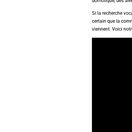
domotique, des aler
Si la recherche voc
certain que la comm
viennent. Voici not