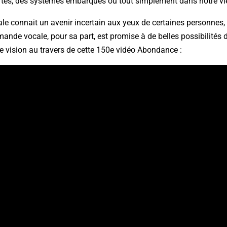
tes, des systèmes embarqués ou tout simplement dans notre vie 
ale connait un avenir incertain aux yeux de certaines personnes,
ande vocale, pour sa part, est promise à de belles possibilités 
re vision au travers de cette 150e vidéo Abondance :