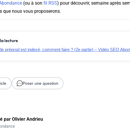
 Abondance
(ou à son
fil RSS
) pour découvrir, semaine après sem
os que nous vous proposerons.
la lecture
de préprod est indexé, comment faire ? (2e partie) – Vidéo SEO Ab
icle
Poser une question
gé par
Olivier Andrieu
ondance