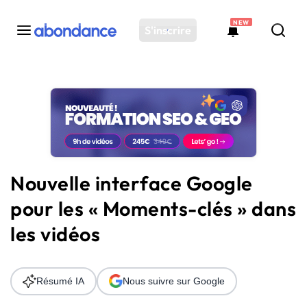
NEW
S'inscrire
Toutes les actus
Actus SEO
Plateforme
Outils
Solutions
Nouvelle interface Google
Ressources
pour les « Moments-clés » dans
Audit SEO
les vidéos
Résumé IA
Nous suivre sur Google