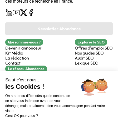
des moteurs de recherche en France.
Newsletter Abondance
Qui sommes-nous ?
Explorer le SEO
Devenir annonceur
Offres d'emploi SEO
Kit Média
Nos guides SEO
La rédaction
Audit SEO
Contact
Lexique SEO
Le réseau Abondance
FormaSEO
Réacteur
alfie formation
Sur LinkedIn
Sur Youtube
Sur X
Sur Facebook
Crédits