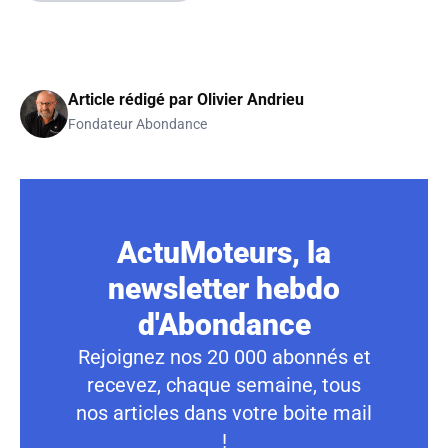
Article rédigé par
Olivier Andrieu
Fondateur Abondance
ActuMoteurs, la
newsletter hebdo
d'Abondance
Rejoignez nos 20 000 abonnés et
recevez, chaque semaine, tous
nos articles dans votre boite mail
!