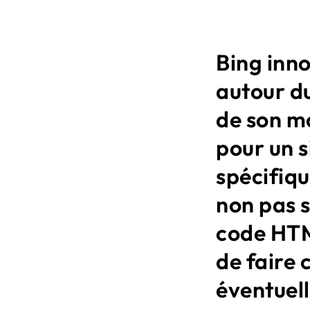
Bing inno
autour du
de son mo
pour un s
spécifiq
non pas 
code HTM
de faire 
éventuell