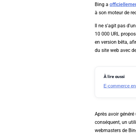
Bing a
officiellem
à son moteur de re
Il ne s'agit pas d'
10 000 URL proposé
en version bêta, af
du site web avec d
À lire aussi
E-commerce en Fr
Après avoir généré 
conséquent, un utili
webmasters de Bing