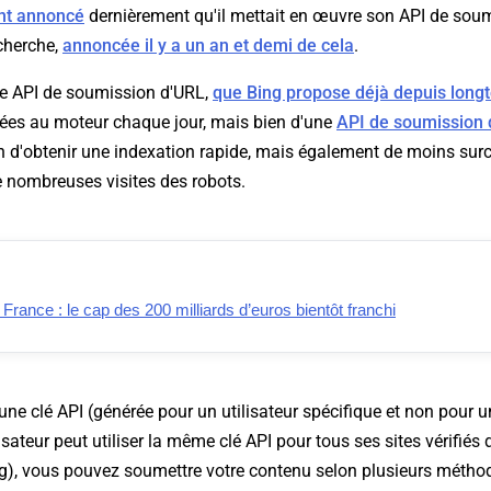
ent annoncé
dernièrement qu'il mettait en œuvre son API de sou
cherche,
annoncée il y a un an et demi de cela
.
une API de soumission d'URL,
que Bing propose déjà depuis lon
es au moteur chaque jour, mais bien d'une
API de soumission
in d'obtenir une indexation rapide, mais également de moins surc
e nombreuses visites des robots.
ance : le cap des 200 milliards d’euros bientôt franchi
une clé API (générée pour un utilisateur spécifique et non pour un
sateur peut utiliser la même clé API pour tous ses sites vérifiés 
), vous pouvez soumettre votre contenu selon plusieurs méthod