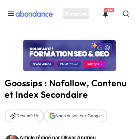
NEW
S'inscrire
Toutes les actus
Actus SEO
Plateforme
Outils
Solutions
Goossips : Nofollow, Contenu
Ressources
et Index Secondaire
Audit SEO
Résumé IA
Nous suivre sur Google
Article rédigé par
Olivier Andrieu