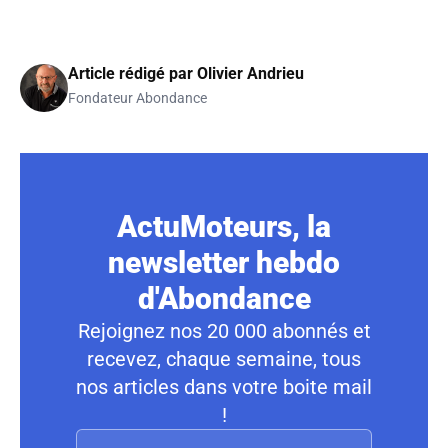
Article rédigé par
Olivier Andrieu
Fondateur Abondance
ActuMoteurs, la
newsletter hebdo
d'Abondance
Rejoignez nos 20 000 abonnés et
recevez, chaque semaine, tous
nos articles dans votre boite mail
!