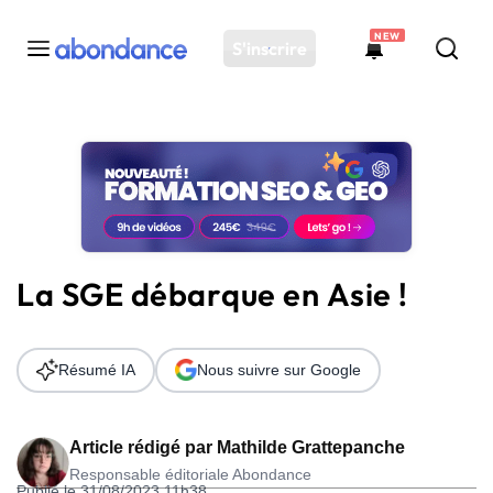
NEW
S'inscrire
Toutes les actus
Actus SEO
Plateforme
Outils
Solutions
La SGE débarque en Asie !
Ressources
Audit SEO
Résumé IA
Nous suivre sur Google
Article rédigé par
Mathilde Grattepanche
Responsable éditoriale Abondance
Publié le 31/08/2023 11h38