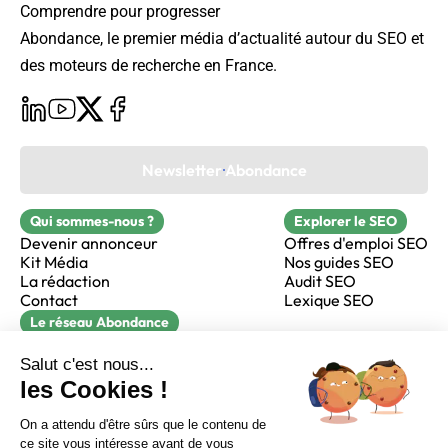
Comprendre pour progresser
Abondance, le premier média d’actualité autour du SEO et
des moteurs de recherche en France.
Newsletter Abondance
Qui sommes-nous ?
Explorer le SEO
Devenir annonceur
Offres d'emploi SEO
Kit Média
Nos guides SEO
La rédaction
Audit SEO
Contact
Lexique SEO
Le réseau Abondance
FormaSEO
Réacteur
alfie formation
Sur LinkedIn
Sur Youtube