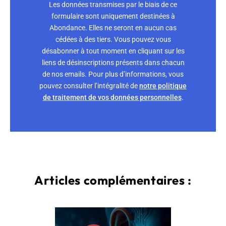
Les données transmises par le biais de ce
formulaire sont uniquement destinées à
Abondance. Elles ne seront en aucun cas
cédées à des tiers. Vous pouvez vous
désabonner à tout moment en cliquant sur les
liens de désinscriptions présents dans chacun
de nos emails. Pour plus d’informations, vous
pouvez consulter l’intégralité de
notre politique
de traitement de vos données personnelles
.
Articles complémentaires :