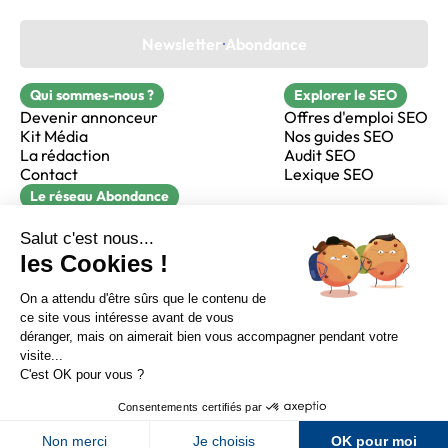
Newsletter Abondance
Qui sommes-nous ?
Explorer le SEO
Devenir annonceur
Offres d'emploi SEO
Kit Média
Nos guides SEO
La rédaction
Audit SEO
Contact
Lexique SEO
Le réseau Abondance
FormaSEO
Réacteur
alfie formation
Sur LinkedIn
Sur Youtube
Sur X
Sur Facebook
Crédits
Mentions légales
Newsletter Abondance
CGV
Confidentialité