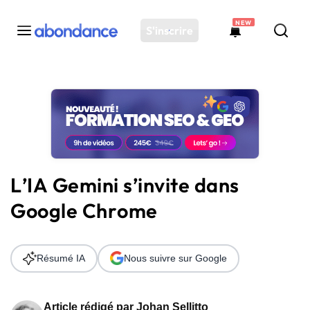
NEW
S'inscrire
Toutes les actus
Actus SEO
Plateforme
Outils
Solutions
L’IA Gemini s’invite dans
Ressources
Google Chrome
Audit SEO
Résumé IA
Nous suivre sur Google
Article rédigé par
Johan Sellitto