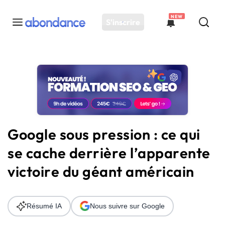
NEW
S'inscrire
Toutes les actus
Actus SEO
Plateforme
Outils
Solutions
Google sous pression : ce qui
Ressources
se cache derrière l’apparente
Audit SEO
victoire du géant américain
Résumé IA
Nous suivre sur Google