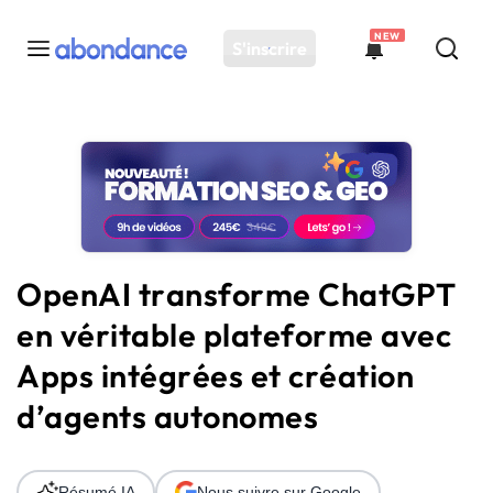
NEW
S'inscrire
Toutes les actus
Actus SEO
Plateforme
Outils
Solutions
OpenAI transforme ChatGPT
Ressources
en véritable plateforme avec
Audit SEO
Apps intégrées et création
d’agents autonomes
Résumé IA
Nous suivre sur Google