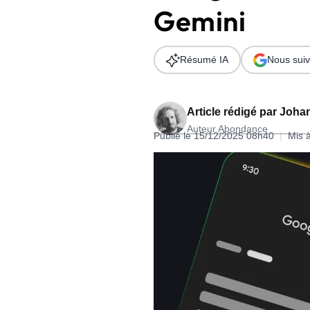
Gemini
Wordpress
Télécharger l'Ebook
Shopify
Résumé IA
Nous suiv
PrestaShop
Article rédigé par
Johan
Auteur Abondance
Publié le 15/12/2025 08h40
|
Mis 
Formation SEO & GEO - Edition
244.30€ HT au lieu de 349€ pendant 1 mois !
Je découvre !