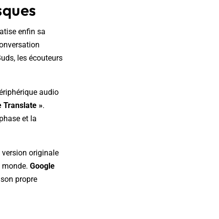
asques
atise enfin sa
conversation
Buds, les écouteurs
ériphérique audio
e Translate »
.
phase et la
 version originale
du monde.
Google
à son propre