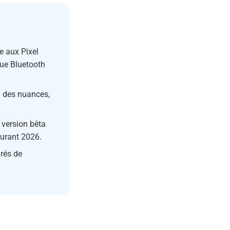
ée aux Pixel
que Bluetooth
 des nuances,
 version bêta
ourant 2026.
irés de