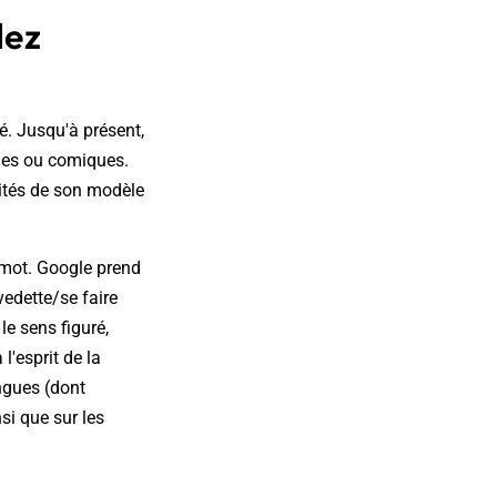
lez
té. Jusqu'à présent,
les ou comiques.
cités de son modèle
-mot. Google prend
vedette/se faire
le sens figuré,
l'esprit de la
angues (dont
nsi que sur les