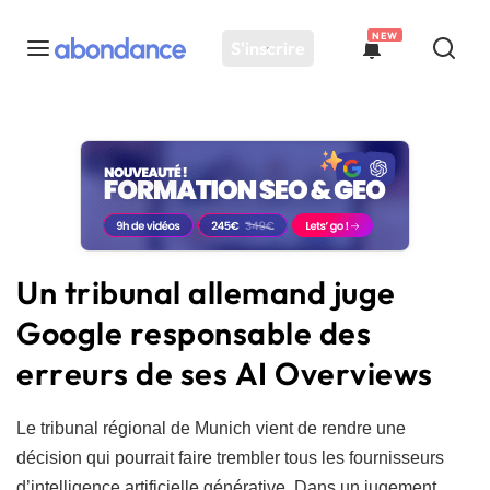
NEW
S'inscrire
Toutes les actus
Actus SEO
Plateforme
Outils
Solutions
Un tribunal allemand juge
Ressources
Google responsable des
Audit SEO
erreurs de ses AI Overviews
Le tribunal régional de Munich vient de rendre une
décision qui pourrait faire trembler tous les fournisseurs
d’intelligence artificielle générative. Dans un jugement