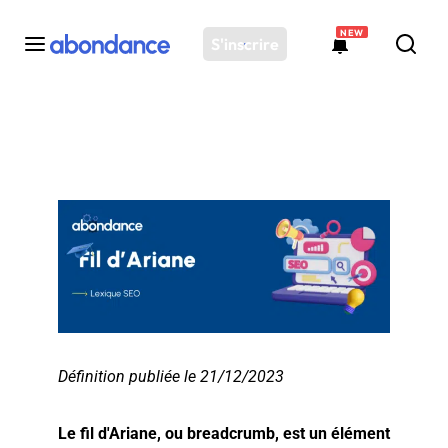
NEW
S'inscrire
Toutes les actus
Actus SEO
Plateforme
Outils
Solutions
Ressources
Audit SEO
Définition publiée le 21/12/2023
Le fil d'Ariane, ou breadcrumb, est un élément