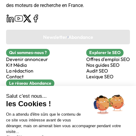
des moteurs de recherche en France.
Newsletter Abondance
Qui sommes-nous ?
Explorer le SEO
Devenir annonceur
Offres d'emploi SEO
Kit Média
Nos guides SEO
La rédaction
Audit SEO
Contact
Lexique SEO
Le réseau Abondance
FormaSEO
Réacteur
alfie formation
Sur LinkedIn
Sur Youtube
Sur X
Sur Facebook