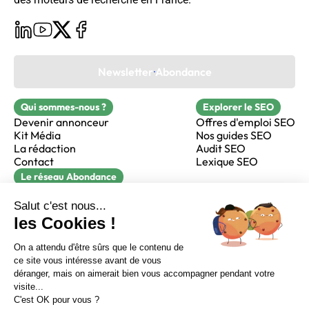
Newsletter Abondance
Qui sommes-nous ?
Explorer le SEO
Devenir annonceur
Offres d'emploi SEO
Kit Média
Nos guides SEO
La rédaction
Audit SEO
Contact
Lexique SEO
Le réseau Abondance
FormaSEO
Réacteur
alfie formation
Sur LinkedIn
Sur Youtube
Sur X
Sur Facebook
Crédits