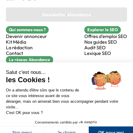
Newsletter Abondance
Qui sommes-nous ?
Explorer le SEO
Devenir annonceur
Offres d'emploi SEO
Kit Média
Nos guides SEO
La rédaction
Audit SEO
Contact
Lexique SEO
Le réseau Abondance
FormaSEO
Réacteur
alfie formation
Sur LinkedIn
Sur Youtube
Sur X
Sur Facebook
Crédits
Mentions légales
Newsletter Abondance
CGV
Confidentialité