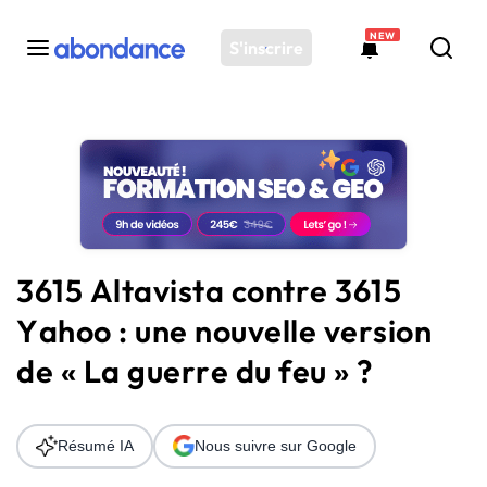
NEW
S'inscrire
Toutes les actus
Actus SEO
Plateforme
Outils
Solutions
3615 Altavista contre 3615
Ressources
Yahoo : une nouvelle version
Audit SEO
de « La guerre du feu » ?
Résumé IA
Nous suivre sur Google