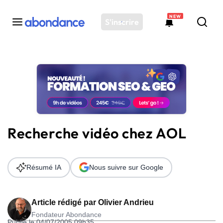
NEW
S'inscrire
Toutes les actus
Actus SEO
Plateforme
Outils
Solutions
Recherche vidéo chez AOL
Ressources
Audit SEO
Résumé IA
Nous suivre sur Google
Article rédigé par
Olivier Andrieu
Fondateur Abondance
Publié le 04/07/2005 09h35