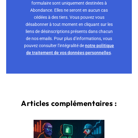
formulaire sont uniquement destinées à
Abondance. Elles ne seront en aucun cas
cédées à des tiers. Vous pouvez vous
désabonner à tout moment en cliquant sur les
liens de désinscriptions présents dans chacun
de nos emails. Pour plus d’informations, vous
pouvez consulter l’intégralité de
notre politique
de traitement de vos données personnelles
.
Articles complémentaires :