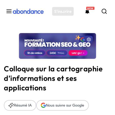
NEW
S'inscrire
Toutes les actus
Actus SEO
Plateforme
Outils
Solutions
Colloque sur la cartographie
Ressources
d’informations et ses
Audit SEO
applications
Résumé IA
Nous suivre sur Google