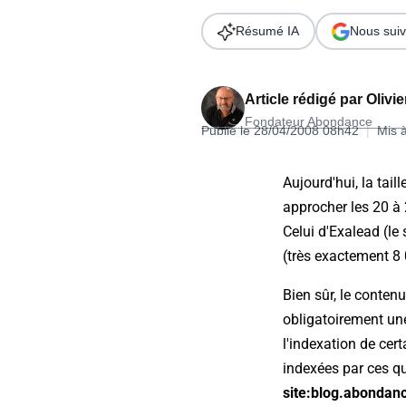
Wordpress
Télécharger l'Ebook
Résumé IA
Nous suiv
Shopify
PrestaShop
Article rédigé par
Olivi
Fondateur Abondance
Publié le 28/04/2008 08h42
|
Mis 
Aujourd'hui, la tai
approcher les 20 à 
Formation SEO & GEO - Edition
Celui d'Exalead (le
244.30€ HT au lieu de 349€ pendant 1 mois !
(très exactement 8 
Je découvre !
Bien sûr, le contenu
obligatoirement un
l'indexation de cer
indexées par ces qu
site:blog.abondan