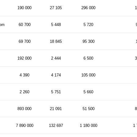
190 000
27 105
296 000
1
com
60 700
5 448
5 720
69 700
18 845
95 300
192 000
2 444
6 500
3
4 390
4 174
105 000
2 260
5 751
5 660
893 000
21 091
51 500
8
7 890 000
132 697
1 180 000
1 