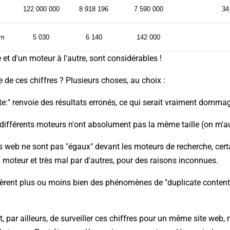
122 000 000
8 918 196
7 590 000
34
om
5 030
6 140
142 000
e et d'un moteur à l'autre, sont considérables !
 de ces chiffres ? Plusieurs choses, au choix :
ite:" renvoie des résultats erronés, ce qui serait vraiment dommag
 différents moteurs n'ont absolument pas la même taille (on m'au
es web ne sont pas "égaux" devant les moteurs de recherche, certa
 moteur et très mal par d'autres, pour des raisons inconnues.
èrent plus ou moins bien des phénomènes de "duplicate content" 
ant, par ailleurs, de surveiller ces chiffres pour un même site web