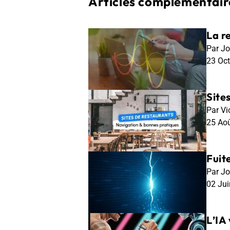
Articles complémentaire
La r
Par Jo
23 Oc
Site
Par Vi
25 Ao
Fuit
Par Jo
02 Ju
L’IA