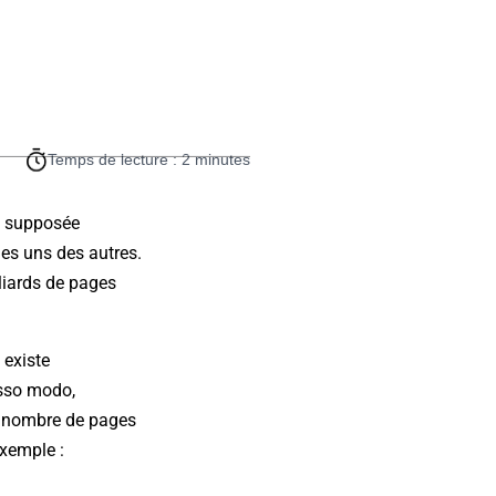
Temps de lecture : 2 minutes
st supposée
les uns des autres.
lliards de pages
 existe
osso modo,
de nombre de pages
exemple :