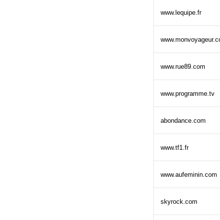
www.lequipe.fr
www.monvoyageur.
www.rue89.com
www.programme.tv
abondance.com
www.tf1.fr
www.aufeminin.com
skyrock.com