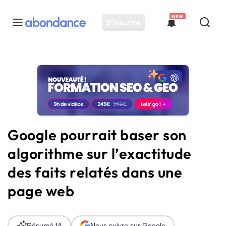
NEW
S'inscrire
Toutes les actus
Actus SEO
Plateforme
Outils
Solutions
Google pourrait baser son
Ressources
algorithme sur l’exactitude
Audit SEO
des faits relatés dans une
page web
Résumé IA
Nous suivre sur Google