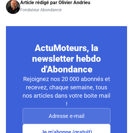
Article rédigé par
Olivier Andrieu
Fondateur Abondance
ActuMoteurs, la
newsletter hebdo
d'Abondance
Rejoignez nos 20 000 abonnés et
recevez, chaque semaine, tous
nos articles dans votre boite mail
!
Je m'abonne (gratuit)