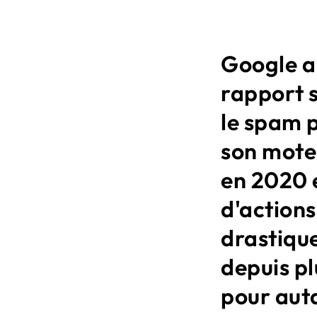
Google a
rapport s
le spam 
son mote
en 2020 
d'action
drastiqu
depuis pl
pour auta