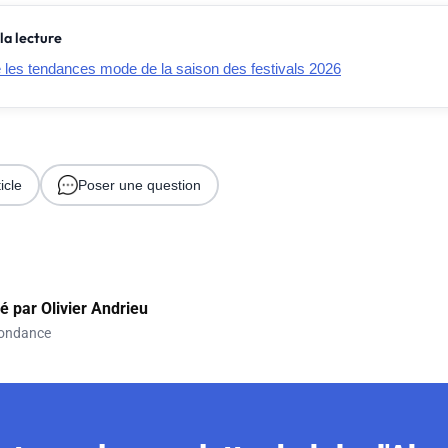
la lecture
e les tendances mode de la saison des festivals 2026
icle
Poser une question
gé par
Olivier Andrieu
ondance