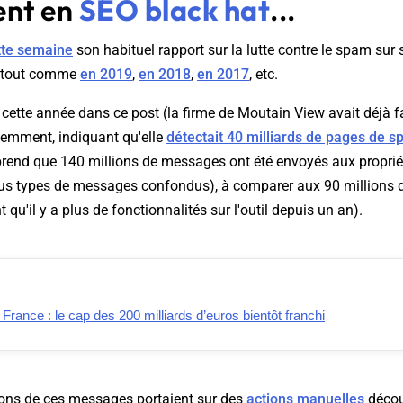
nt en
SEO black hat
...
tte semaine
son habituel rapport sur la lutte contre le spam sur
, tout comme
en 2019
,
en 2018
,
en 2017
, etc.
cette année dans ce post (la firme de Moutain View avait déjà f
emment, indiquant qu'elle
détectait 40 milliards de pages de 
pprend que 140 millions de messages ont été envoyés aux propri
us types de messages confondus), à comparer aux 90 millions d
qu'il y a plus de fonctionnalités sur l'outil depuis un an).
ance : le cap des 200 milliards d’euros bientôt franchi
lions de ces messages portaient sur des
actions manuelles
décou