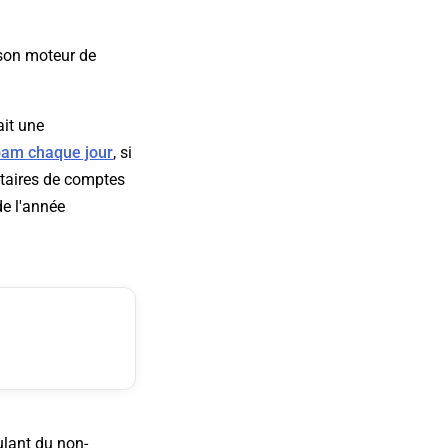
 son moteur de
ait une
spam chaque jour
, si
étaires de comptes
e l'année
lant du non-