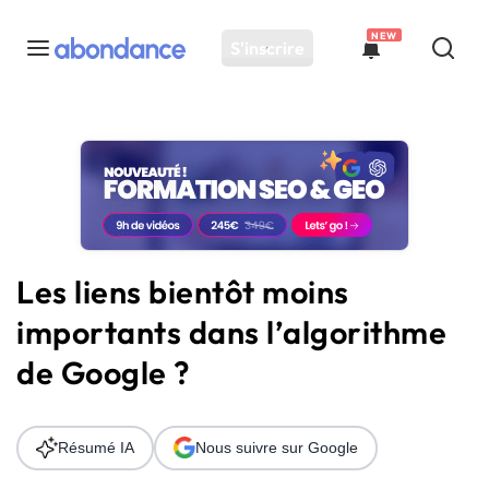
NEW
S'inscrire
Toutes les actus
Actus SEO
Plateforme
Outils
Solutions
Les liens bientôt moins
Ressources
importants dans l’algorithme
Audit SEO
de Google ?
Résumé IA
Nous suivre sur Google