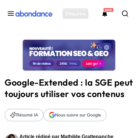
NEW
S'inscrire
Toutes les actus
Actus SEO
Plateforme
Outils
Solutions
Google-Extended : la SGE peut
Ressources
toujours utiliser vos contenus
Audit SEO
Résumé IA
Nous suivre sur Google
Article rédigé par
Mathilde Grattepanche