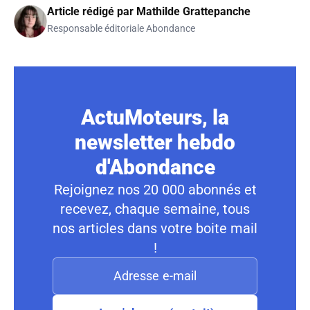
Article rédigé par
Mathilde Grattepanche
Responsable éditoriale Abondance
ActuMoteurs, la
newsletter hebdo
d'Abondance
Rejoignez nos 20 000 abonnés et
recevez, chaque semaine, tous
nos articles dans votre boite mail
!