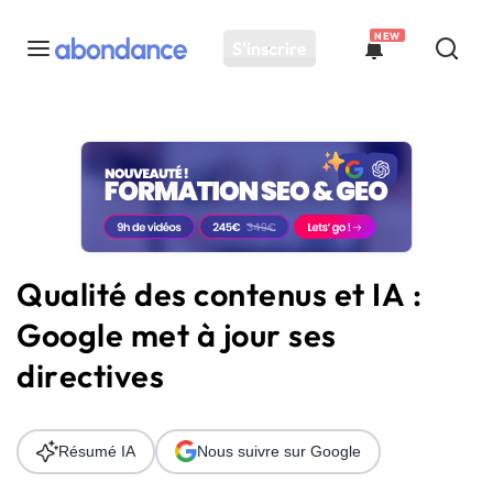
NEW
S'inscrire
Toutes les actus
Actus SEO
Plateforme
Outils
Solutions
Qualité des contenus et IA :
Ressources
Google met à jour ses
Audit SEO
directives
Résumé IA
Nous suivre sur Google