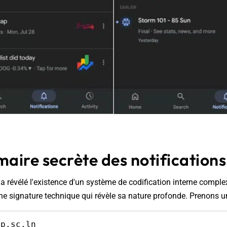
aire secrète des notification
 a révélé l'existence d'un système de codification interne compl
une signature technique qui révèle sa nature profonde. Prenons u
sp.sc.ln