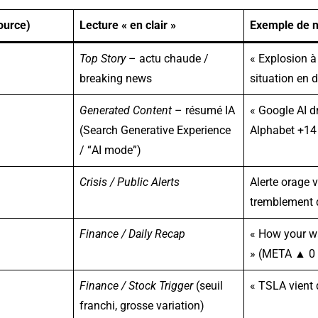
ource)
Lecture « en clair »
Exemple de n
Top Story
– actu chaude /
« Explosion à 
breaking news
situation en d
Generated Content
– résumé IA
« Google AI d
(Search Generative Experience
Alphabet +14
/ “AI mode”)
Crisis / Public Alerts
Alerte orage 
tremblement 
Finance / Daily Recap
« How your wa
» (META ▲ 0 
Finance / Stock Trigger
(seuil
« TSLA vient 
franchi, grosse variation)