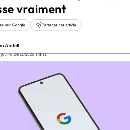
asse vraiment
re sur Google
Partager cet article
n Andell
n
 jour le 24/11/2025 14h11
 2026