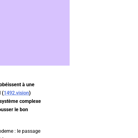
r obéissent à une
 (
1492.vision
)
un système complexe
ousser le bon
oderne : le passage