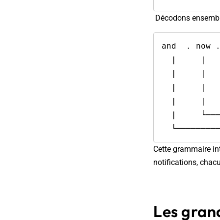
Décodons ensemble
and  . now .
  |     |    |    |    |    └─► Line-ups (compositions d'équipes)

  |     |    |    |    └──────── Score

  |     |    |    └───────────── Sports (verticale)

  |     |    └────────────────── Notification Inbox

  |     └──────────────────────── App "Now/Discover"

Cette grammaire int
notifications, chac
Les grand