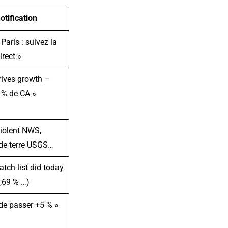
otification
Paris : suivez la
irect »
rives growth –
 % de CA »
violent NWS,
de terre USGS…
tch-list did today
,69 % …)
de passer +5 % »