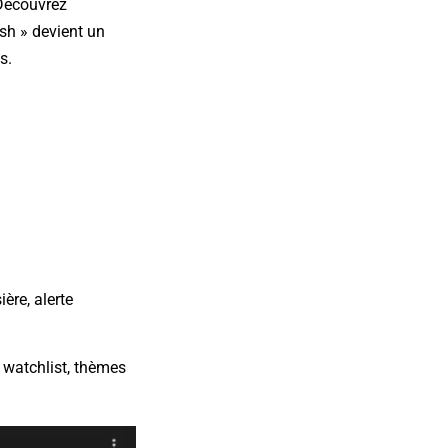
. Découvrez
sh » devient un
s.
ère, alerte
e watchlist, thèmes