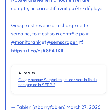
compte, un correctif avait pu être déployé.
Google est revenu à la charge cette
semaine, tout est sous contrôle pour
@monitorank
et
@semscraper
😎
https://t.co/esR8PAJXIl
À lire aussi
Google attaque SerpApi en justice : vers la fin du
scraping de la SERP ?
— Fabien (@barryfabien)
March 27, 2026