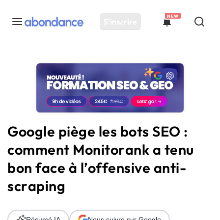
NEW
S'inscrire
Toutes les actus
Actus SEO
Plateforme
Outils
Solutions
Google piège les bots SEO :
Ressources
comment Monitorank a tenu
Audit SEO
bon face à l’offensive anti-
scraping
Résumé IA
Nous suivre sur Google