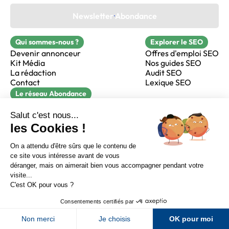
Newsletter Abondance
Qui sommes-nous ?
Explorer le SEO
Devenir annonceur
Offres d'emploi SEO
Kit Média
Nos guides SEO
La rédaction
Audit SEO
Contact
Lexique SEO
Le réseau Abondance
FormaSEO
Réacteur
alfie formation
Sur LinkedIn
Sur Youtube
Sur X
Sur Facebook
Crédits
Mentions légales
Newsletter Abondance
CGV
Confidentialité