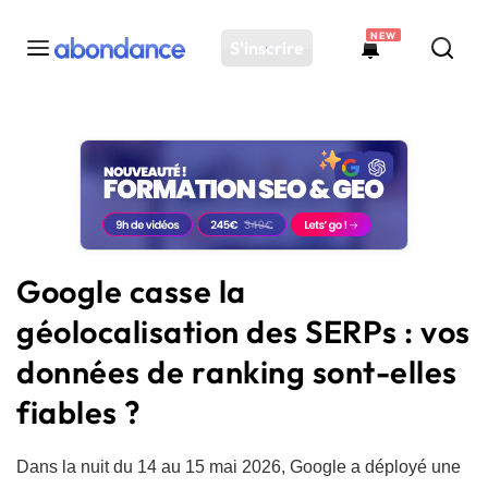
NEW
S'inscrire
Toutes les actus
Actus SEO
Plateforme
Outils
Solutions
Google casse la
Ressources
géolocalisation des SERPs : vos
Audit SEO
données de ranking sont-elles
fiables ?
Dans la nuit du 14 au 15 mai 2026, Google a déployé une