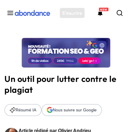
NEW
S'inscrire
Toutes les actus
Actus SEO
Plateforme
Outils
Solutions
Un outil pour lutter contre le
Ressources
plagiat
Audit SEO
Résumé IA
Nous suivre sur Google
Article rédigé par
Olivier Andrieu