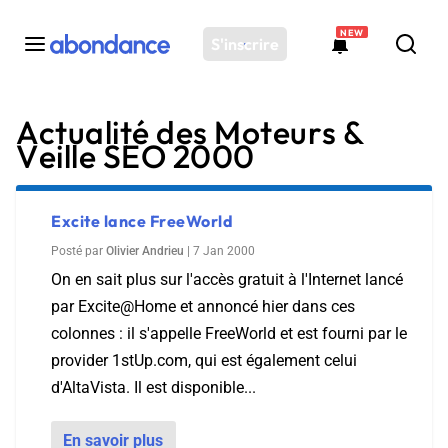
NEW
S'inscrire
Actualité des Moteurs &
Toutes les actus
Veille SEO 2000
Actus SEO
Plateforme
Outils
Excite lance FreeWorld
Solutions
Posté par
Olivier Andrieu
|
7 Jan 2000
On en sait plus sur l'accès gratuit à l'Internet lancé
Ressources
par Excite@Home et annoncé hier dans ces
Audit SEO
colonnes : il s'appelle FreeWorld et est fourni par le
provider 1stUp.com, qui est également celui
d'AltaVista. Il est disponible...
En savoir plus