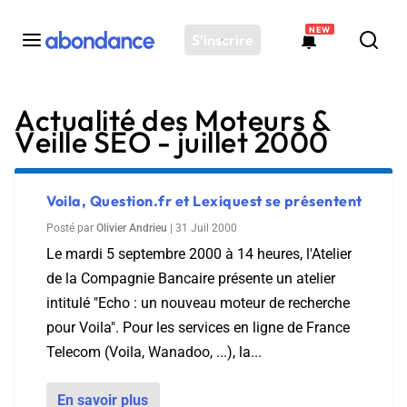
NEW
S'inscrire
Actualité des Moteurs &
Toutes les actus
Veille SEO - juillet 2000
Actus SEO
Plateforme
Outils
Voila, Question.fr et Lexiquest se présentent
Solutions
Posté par
Olivier Andrieu
|
31 Juil 2000
Le mardi 5 septembre 2000 à 14 heures, l'Atelier
Ressources
de la Compagnie Bancaire présente un atelier
Audit SEO
intitulé "Echo : un nouveau moteur de recherche
pour Voila". Pour les services en ligne de France
Telecom (Voila, Wanadoo, ...), la...
En savoir plus