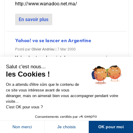
http://www.wanadoo.net.ma/
En savoir plus
Yahoo! va se lancer en Argentine
Posté par
Olivier Andrieu
|
7 Mar 2000
Yahoo! est sur le point de proposer une version
argentine de son site portail. Lancement prévu au
milieu du mois de mars. Source : Individual.com
Sur LinkedIn
Sur Youtube
En savoir plus
Sur X
Sur Facebook
BT et Looksmart créent un nouvel annuaire
Newsletter Abondance
Posté par
Olivier Andrieu
|
7 Mar 2000
L'opérateur britannique BT et l'annuaire