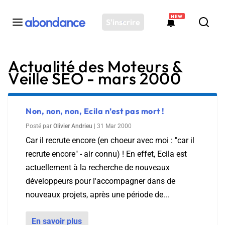
NEW
S'inscrire
Actualité des Moteurs &
Toutes les actus
Veille SEO - mars 2000
Actus SEO
Plateforme
Outils
Non, non, non, Ecila n’est pas mort !
Solutions
Posté par
Olivier Andrieu
|
31 Mar 2000
Car il recrute encore (en choeur avec moi : "car il
Ressources
recrute encore" - air connu) ! En effet, Ecila est
Audit SEO
actuellement à la recherche de nouveaux
développeurs pour l'accompagner dans de
nouveaux projets, après une période de...
En savoir plus