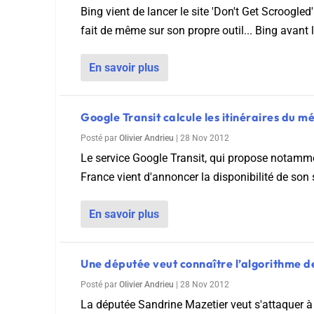
Wordpress
Bing vient de lancer le site 'Don't Get Scroogl
Télécharger l'Ebook
fait de même sur son propre outil... Bing avant 
Shopify
PrestaShop
En savoir plus
Google Transit calcule les itinéraires du m
Posté par
Olivier Andrieu
|
28 Nov 2012
Le service Google Transit, qui propose notamment
Formation SEO & GEO - Edition
France vient d'annoncer la disponibilité de son 
244.30€ HT au lieu de 349€ pendant 1 mois !
Je découvre !
En savoir plus
Une députée veut connaître l’algorithme d
Posté par
Olivier Andrieu
|
28 Nov 2012
La députée Sandrine Mazetier veut s'attaquer à