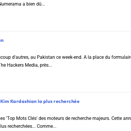
te Numerama a bien dû...
an
oup d'autres, au Pakistan ce week-end. A la place du formulaire
 The Hackers Media, près...
 : Kim Kardashian la plus recherchée
s 'Top Mots Clés' des moteurs de recherche majeurs. Cette anné
plus recherchées... Comme...