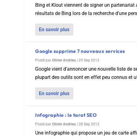
Wordpress
Bing et Klout viennent de signer un partenariat 
Télécharger l'Ebook
résultats de Bing lors de la recherche d'une pers
Shopify
PrestaShop
En savoir plus
Google supprime 7 nouveaux services
Posté par
Olivier Andrieu
|
29 Sep 2012
Google vient d'annoncer une nouvelle liste de s
Formation SEO & GEO - Edition
plupart des outils sont en effet peu connus et uti
244.30€ HT au lieu de 349€ pendant 1 mois !
Je découvre !
En savoir plus
Infographie : le tarot SEO
Posté par
Olivier Andrieu
|
28 Sep 2012
Une infographie qui propose un jeu de carte aff