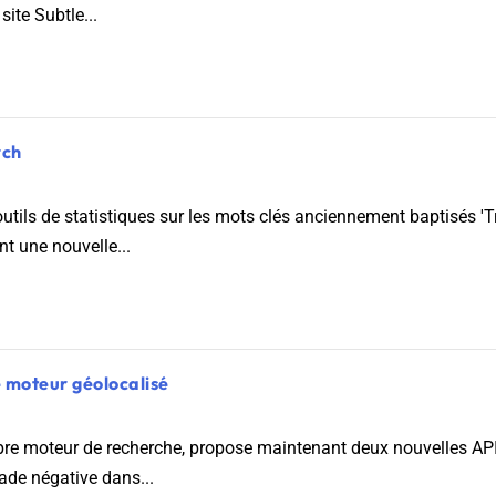
site Subtle...
rch
tils de statistiques sur les mots clés anciennement baptisés 'Tre
t une nouvelle...
e moteur géolocalisé
opre moteur de recherche, propose maintenant deux nouvelles API
nade négative dans...