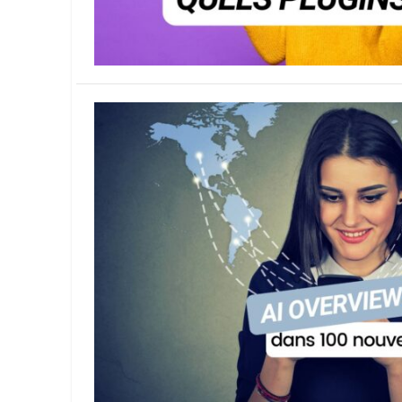
Wordpress
Télécharger l'Ebook
Shopify
PrestaShop
Formation SEO & GEO - Edition
244.30€ HT au lieu de 349€ pendant 1 mois !
Je découvre !