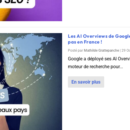
Les AI Overviews de Googl
pas en France !
Posté par
Mathilde Grattepanche
|
29 O
Google a déployé ses AI Overv
moteur de recherche pour...
 2026
En savoir plus