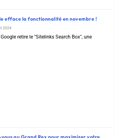
le efface la fonctionnalité en novembre !
ct 2024
Google retire le "Sitelinks Search Box", une
vous au Grand Rex pour maximiser votre