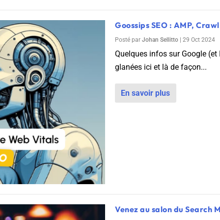
Goossips SEO : AMP, Crawl,
Posté par
Johan Sellitto
|
29 Oct 2024
Quelques infos sur Google (et 
glanées ici et là de façon...
En savoir plus
Venez au salon du Search M