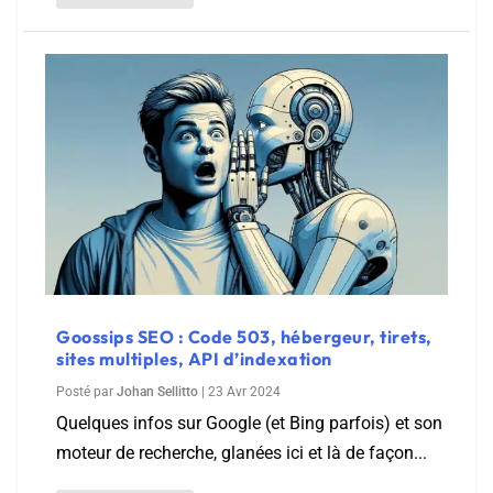
Goossips SEO : Code 503, hébergeur, tirets,
sites multiples, API d’indexation
Posté par
Johan Sellitto
|
23 Avr 2024
Quelques infos sur Google (et Bing parfois) et son
moteur de recherche, glanées ici et là de façon...