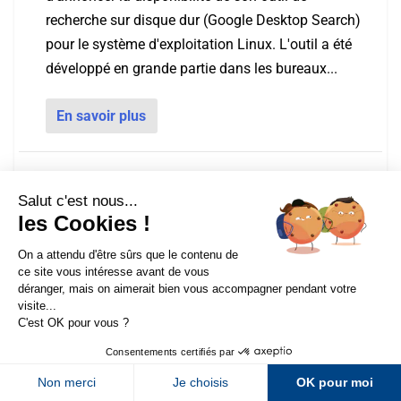
recherche sur disque dur (Google Desktop Search)
pour le système d'exploitation Linux. L'outil a été
développé en grande partie dans les bureaux...
En savoir plus
Google veut payer les développeurs de
widgets
Posté par
Olivier Andrieu
|
2 Juil 2007
La mode sur le Web, actuellement, est aux widgets
Sur LinkedIn
Sur Youtube
ou gadgets, sortes de petits applicatifs utilisables
sur son bureau, sans navigateur ou via la page
Sur X
Sur Facebook
d'accueil personnalisée du moteur, pour effectuer
Newsletter Abondance
toutes sortes de tâches...
En savoir plus