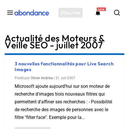
NEW
S'inscrire
Actualité des Moteurs &
Toutes les actus
Veille SEO - juillet 2007
Actus SEO
Plateforme
Outils
3 nouvelles fonctionnalités pour Live Search
Images
Solutions
Posté par
Olivier Andrieu
|
31 Juil 2007
Ressources
Microsoft ajoute aujourd'hui sur son moteur de
Audit SEO
recherche d'images trois nouveaux filtres qui
permettent d'affiner ses recherches : - Possibilité
de recherche des images de personnes avec le
filtre "filter:face". Exemple pour la...