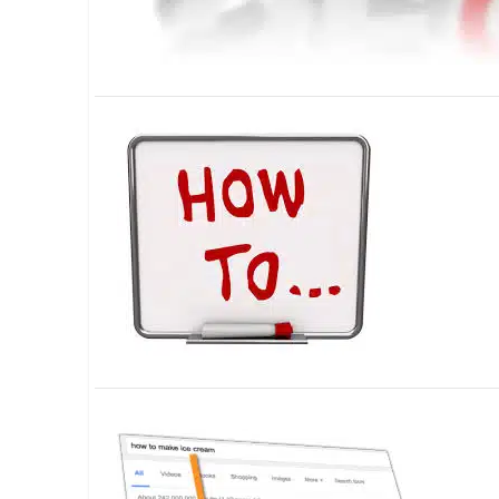
Wordpress
Télécharger l'Ebook
Shopify
PrestaShop
Formation SEO & GEO - Edition
244.30€ HT au lieu de 349€ pendant 1 mois !
Je découvre !