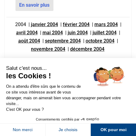
En savoir plus
2004
|
janvier 2004
|
février 2004
|
mars 2004
|
avril 2004
|
mai 2004
|
juin 2004
|
juillet 2004
|
août 2004
|
septembre 2004
|
octobre 2004
|
novembre 2004
|
décembre 2004
Archives
|
2026
|
2025
|
2024
|
2023
|
2022
|
2021
|
2020
|
2019
|
2018
|
2017
|
2016
|
2015
|
2014
|
2013
|
2012
|
2011
|
2010
|
2009
|
2008
|
2007
|
Sur LinkedIn
Sur Youtube
2006
|
2005
|
2004
|
2003
|
2002
|
2001
|
2000
|
1999
|
1998
Sur X
Sur Facebook
Newsletter Abondance
Abondance
>
Actualités SEO en mars 2004