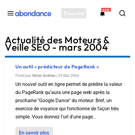
NEW
S'inscrire
Actualité des Moteurs &
Toutes les actus
Veille SEO - mars 2004
Actus SEO
Plateforme
Outils
Un outil « prédicteur de PageRank »
Solutions
Posté par
Olivier Andrieu
|
29 Mar 2004
Un nouvel outil en ligne permet de prédire la valeur
Ressources
du PageRank qu'aura une page web après la
Audit SEO
prochaine "Google Dance" du moteur. Bref, un
exercice de voyance qui fonctionne de façon très
simple. Vous donnez l'url d'une page...
En savoir plus