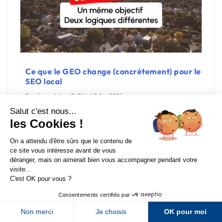
Ce que le GEO change (concrètement) pour le
SEO local
Posté par
Johan Sellitto
|
2 Avr 2026
Article sponsorisé par Foxglove Pendant des
années, la question qui animait un acteur local
était...
Sur LinkedIn
Sur Youtube
En savoir plus
Sur X
Sur Facebook
Newsletter Abondance