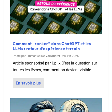
Comment “ranker” dans ChatGPT et les
LLMs : retour d’expérience terrain
Posté par
Emmanuel De Vauxmoret
|
28 Avr 2026
Article sponsorisé par Uplix C’est la question sur
toutes les lèvres, comment on devient visible...
En savoir plus