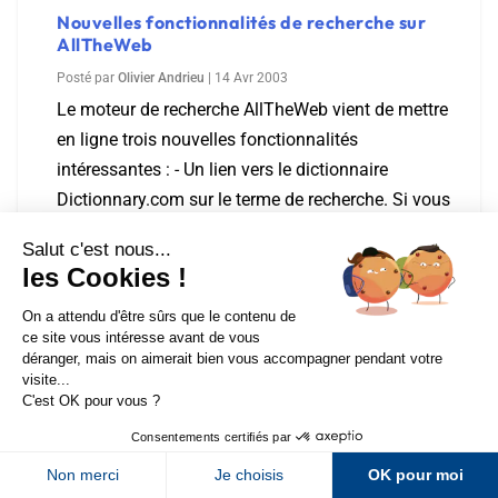
Nouvelles fonctionnalités de recherche sur
AllTheWeb
Posté par
Olivier Andrieu
|
14 Avr 2003
Le moteur de recherche AllTheWeb vient de mettre
en ligne trois nouvelles fonctionnalités
intéressantes : - Un lien vers le dictionnaire
Dictionnary.com sur le terme de recherche. Si vous
tapez "uranium", la page de résultats...
En savoir plus
Sur LinkedIn
Sur Youtube
Google sur Amazon
Sur X
Sur Facebook
Posté par
Olivier Andrieu
|
7 Avr 2003
Newsletter Abondance
Google vient d'annoncer que sa technologie de
recherche d'information et ses liens sponsorisés
"AdWords" seront disponibles sur le site Amazon,