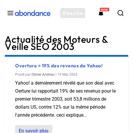
NEW
S'inscrire
Actualité des Moteurs &
Toutes les actus
Veille SEO 2003
Actus SEO
Plateforme
Outils
Overture = 19% des revenus de Yahoo!
Solutions
Posté par
Olivier Andrieu
|
19 Mai 2003
Yahoo! a dernièrement révélé que son deal avec
Ressources
Oerture lui rapportait 19% de ses revenus pour le
Audit SEO
premier trimestre 2003, soit 53,8 millions de
dollars US, contre 12% sur la même période
l'année précédente. ceci explique...
En savoir plus