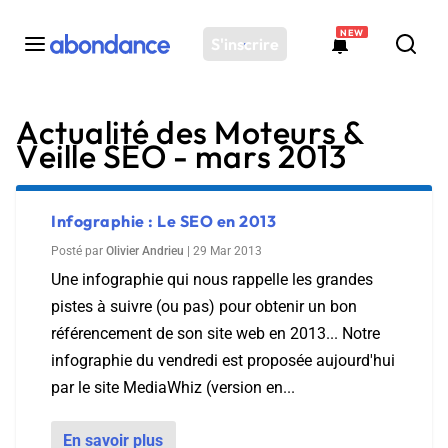
NEW
S'inscrire
Actualité des Moteurs &
Toutes les actus
Veille SEO - mars 2013
Actus SEO
Plateforme
Outils
Infographie : Le SEO en 2013
Solutions
Posté par
Olivier Andrieu
|
29 Mar 2013
Une infographie qui nous rappelle les grandes
Ressources
pistes à suivre (ou pas) pour obtenir un bon
Audit SEO
référencement de son site web en 2013... Notre
infographie du vendredi est proposée aujourd'hui
par le site MediaWhiz (version en...
En savoir plus