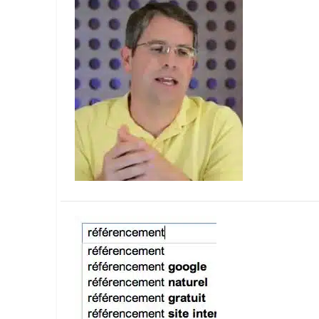
Wordpress
Télécharger l'Ebook
Shopify
PrestaShop
Formation SEO & GEO - Edition
244.30€ HT au lieu de 349€ pendant 1 mois !
Je découvre !