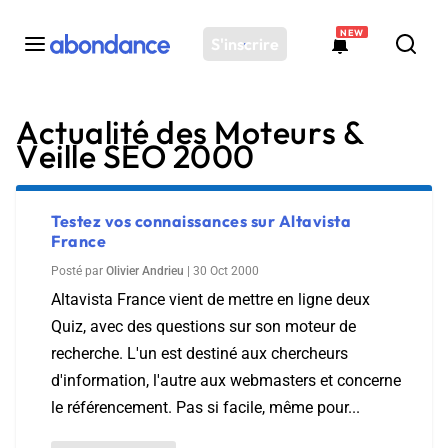
NEW
S'inscrire
Actualité des Moteurs &
Toutes les actus
Veille SEO 2000
Actus SEO
Plateforme
Outils
Testez vos connaissances sur Altavista
France
Solutions
Posté par
Olivier Andrieu
|
30 Oct 2000
Ressources
Altavista France vient de mettre en ligne deux
Audit SEO
Quiz, avec des questions sur son moteur de
recherche. L'un est destiné aux chercheurs
d'information, l'autre aux webmasters et concerne
le référencement. Pas si facile, même pour...