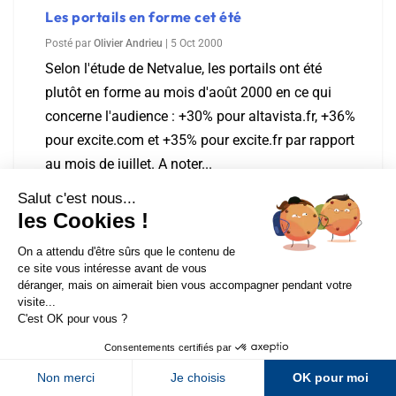
Les portails en forme cet été
Posté par
Olivier Andrieu
|
5 Oct 2000
Selon l'étude de Netvalue, les portails ont été
plutôt en forme au mois d'août 2000 en ce qui
concerne l'audience : +30% pour altavista.fr, +36%
pour excite.com et +35% pour excite.fr par rapport
au mois de juillet. A noter...
En savoir plus
Sur LinkedIn
Sur Youtube
Inktomi propose une offre de référencement
payant avec MediaDNA
Sur X
Sur Facebook
Posté par
Olivier Andrieu
|
5 Oct 2000
Newsletter Abondance
Inktomi va prochainement mettre en place une
offre de référencement payant avec Network
Solutions, comme nous l'avons déjà relaté dans le